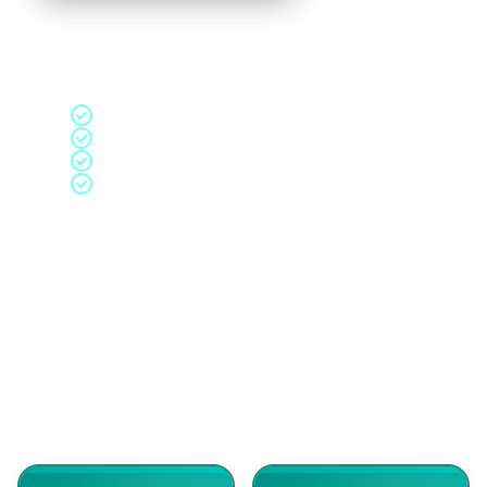
¿A QUIÉN VA DIRIGIDO?
Personas
desempleadas
inscritas en el SEPE
Trabajadores
en activo de cualquier sector
Autónomos
que quieran actualizar su formación
100% gratuito,
sin coste para el alumno
120+
100%
Gratis
CURSOS
ONLINE
SEPE