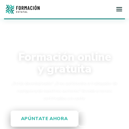
Inicio
FORMACIÓN SUBVENCIONADA · SEPE
Formación online
y gratuita
¿Estás desempleado? ¿Eres autónomo o trabajador de
cualquiera de nuestros sectores? Accede a cursos
certificados sin coste.
APÚNTATE AHORA
Ver cursos