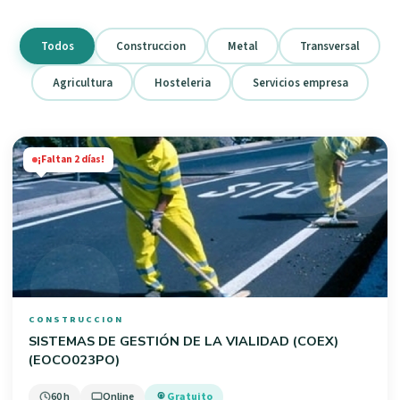
Todos
Construccion
Metal
Transversal
Agricultura
Hosteleria
Servicios empresa
¡Faltan 2 días!
CONSTRUCCION
SISTEMAS DE GESTIÓN DE LA VIALIDAD (COEX)
(EOCO023PO)
60 h
Online
Gratuito